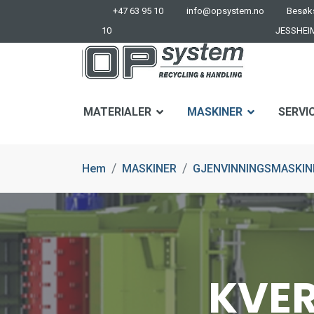
+47 63 95 10
info@opsystem.no
Besøks
10
JESSHEI
MATERIALER
MASKINER
SERVI
Hem
MASKINER
GJENVINNINGSMASKINE
KVER