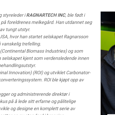
g styreleder i
RAGNARTECH INC
, ble født i
p på foreldrenes melkegård. Han utdannet seg
v tungt utstyr.
 USA, hvor han startet selskapet Ragnarsson
vanskelig trefelling.
. (Continental Biomass Industries) og som
n selskapet kjent som verdensledende innen
ehandlingsutstyr.
inal Innovation) (ROI) og utviklet Carbonator-
konverteringssystem. ROI ble kjøpt opp av
gger og administrerende direktør i
 på å lede sitt erfarne og pålitelige
tvikle og designe en komplett serie av