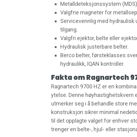
Metalldeteksjonssystem (MDS)
Valgfrie magneter for metallsep
Servicevennlig med hydraulisk u
tilgang.
Valgfri ejektor, belte eller ejekto
Hydraulisk justerbare belter.
Berco belter, førsteklasses sven
hydraulikk, IQAN kontroller.
Fakta om Ragnartech 9
Ragnartech 9700 HZ er en kombinasj
ytelse. Denne høyhastighetskvern 
utmerker seg i å behandle store men
konstruksjon sikrer minimal nedeti
til det opplagte valget for enhver 
trenger en belte-, hjul- eller stasjo