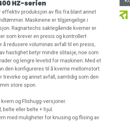
K
400 HZ-serien
effektiv produksjon av flis fra blant annet
rundtømmer. Maskinene er tilgjengelige i
sjon. Ragnartechs saktegående kverner er
ler som krever en presis og kontrollert
 å redusere voluminøs avfall til en presis,
av hastighet betyr mindre slitasje, noe som
tnader og lengre levetid for maskinen. Med et
an den konfigureres til å kverne mellomstort
 trevirke og annet avfall, samtidig som den
0 mm store spon.
 kvern og Flishugg-versjoner.
belte eller belte + hjul.
tem med muligheter for knusing og flising av