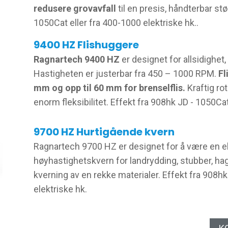
redusere grovavfall
til en presis, håndterbar stø
1050Cat eller fra 400-1000 elektriske hk..
9400 HZ Flishuggere
Ragnartech 9400 HZ
er designet for allsidighet
Hastigheten er justerbar fra 450 – 1000 RPM.
Fl
mm og opp til 60 mm for brenselflis.
Kraftig ro
enorm fleksibilitet. Effekt fra 908hk JD - 1050Cat
9700 HZ Hurtigående kvern
Ragnartech 9700 HZ er designet for å være en e
høyhastighetskvern for landrydding, stubber, hag
kverning av en rekke materialer. Effekt fra 908hk
elektriske hk.