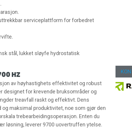
.
arasjon.
ttrekkbar serviceplattform for forbedret
rvifte.
sk stål, lukket sløyfe hydrostatisk
KON
700 HZ
on av høyhastighets effektivitet og robust
er designet for krevende bruksområder og
gder treavfall raskt og effektivt. Dens
d og maksimal produktivitet, noe som gjør den
storskala trebearbeidingsoperasjon. Enten du
nær løsning, leverer 9700 uovertruffen ytelse.