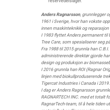
reservedelslager.
Anders Ragnarsson
, grunnlegger o
1961 i Sverige, hvor han vokste op
innen maskinteknikk og reparasjon a
I 1983 flyttet Anders permanent til
Tree Care, som spesialiserer seg på 
Fra 1988 til 2015 grunnla han C.B.I
administrerende direktør gjorde ha
design og produksjon av biomasseb
I 2016 grunnla han ROI (Ragnar Orig
linjen med biokullproduserende tre
Tigercat Industries i Canada i 2019.
I dag er Anders Ragnarsson grunnle
RAGNARTECH INC. med et totalt fokus
RagnarTech-team, til å hele tiden u