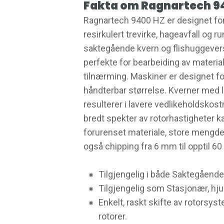
Fakta om Ragnartech 9
Ragnartech 9400 HZ er designet for 
resirkulert trevirke, hageavfall og 
saktegående kvern og flishuggever
perfekte for bearbeiding av materia
tilnærming. Maskiner er designet for
håndterbar størrelse. Kverner med l
resulterer i lavere vedlikeholdskos
bredt spekter av rotorhastigheter k
forurenset materiale, store mengder
også chipping fra 6 mm til opptil 6
Tilgjengelig i både Saktegående
Tilgjengelig som Stasjonær, hjul, 
Enkelt, raskt skifte av rotorsys
rotorer.