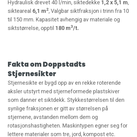
Hydraulisk drevet 40 l/min, siktedekke
1,2 x 5,1 m
,
2
sikteareal
6,1 m
, Valgbar siktfraksjon i trinn fra 10
til 150 mm. Kapasitet avhengig av materiale og
3
siktstørrelse, opptil
180 m
/t.
Fakta om Doppstadts
Stjernesikter
Stjernesikte er bygd opp av en rekke roterende
aksler utstyrt med stjerneformede plastskiver
som danner et siktdekk. Stykkestørrelsen til den
synlige fraksjonen er gitt av størrelsen på
stjernene, avstanden mellom dem og
rotasjonshastigheten. Maskintypen egner seg for
lettere materialer som tre, jord, kompost etc.