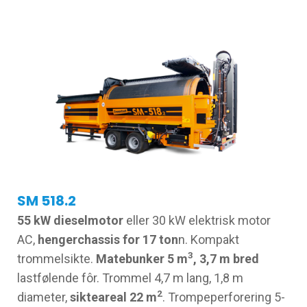
SM 518.2
55 kW dieselmotor
eller 30 kW elektrisk motor
AC,
hengerchassis for 17 ton
n. Kompakt
3
trommelsikte.
Matebunker 5 m
, 3,7 m bred
lastfølende fôr. Trommel 4,7 m lang, 1,8 m
2
diameter,
sikteareal 22 m
. Trompeperforering 5-