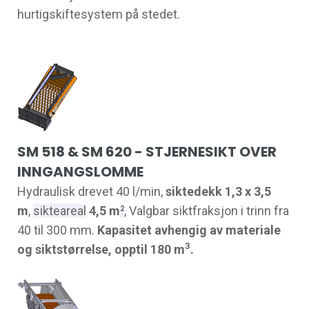
hurtigskiftesystem på stedet.
SM 518 & SM 620 - STJERNESIKT OVER
INNGANGSLOMME
Hydraulisk drevet 40 l/min,
siktedekk 1,3 x 3,5
m
,
sikteareal
4,5 m
, Valgbar siktfraksjon i trinn fra
2
40 til 300 mm.
Kapasitet avhengig av materiale
3
og siktstørrelse, opptil 180 m
.