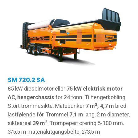
SM 720.2 SA
85 kW dieselmotor eller
75 kW elektrisk motor
AC
,
hengerchassis
for 24 tonn. Tilhengerkobling.
3
Stort trommesikte. Matebunker
7 m
, 4,7 m
bred
lastfølende fôr. Trommel
7,1 m
lang, 2 m diameter,
2
sikteareal
39 m
. Trompeperforering 5-100 mm.
3/5,5 m materialutgangsbelte, 2/3,5 m