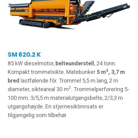
SM 620.2 K
85 kW dieselmotor,
belteunderstell
, 24 tonn.
3
Kompakt trommelsikte. Matebunker
5 m
, 3,7 m
bred
lastfølende fôr. Trommel 5,5 m lang, 2 m
2
diameter, sikteareal 30 m
. Trommelperforering 5-
100 mm. 3/5,5 m materialutgangsbelte, 2/3,3 m
utgangshøyde. En stjernesiktinnsats er
tilgjengelig som tilbehør