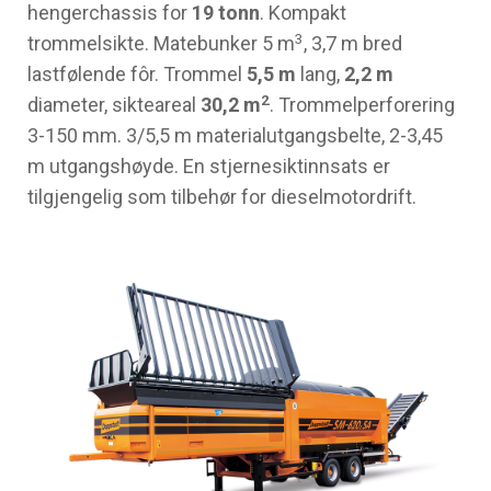
hengerchassis for
19 tonn
. Kompakt
3
trommelsikte. Matebunker 5 m
, 3,7 m bred
lastfølende fôr. Trommel
5,5 m
lang,
2,2 m
2
diameter, sikteareal
30,2 m
. Trommelperforering
3-150 mm. 3/5,5 m materialutgangsbelte, 2-3,45
m utgangshøyde. En stjernesiktinnsats er
tilgjengelig som tilbehør for dieselmotordrift.